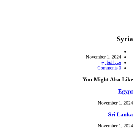
S
Pos
author
Pos
November 1, 202
published
Pos
ي الخارج
category
Pos
0 Com
comments
You Might Also
November 1
Sri 
November 1