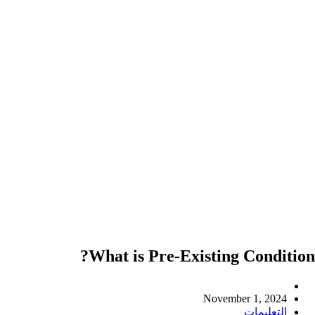
What is Pre-Existing Condition?
Post
author:
Post
November 1, 2024
published:
Post
التعليمات