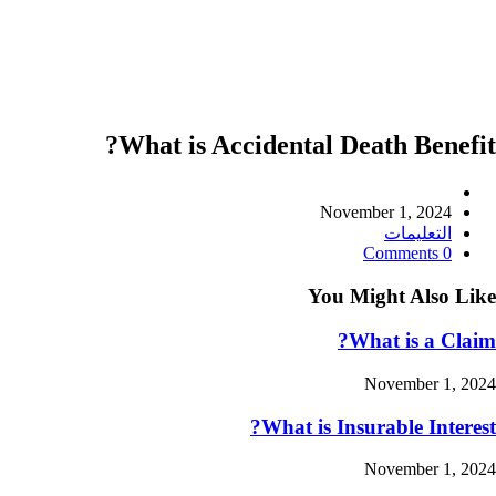
What is Accidental Death Ben
Pos
author
Pos
November 1, 202
published
Pos
لتعليمات
category
Pos
0 Com
comments
You Might Also
What is a 
November 1
What is Insurable Int
November 1